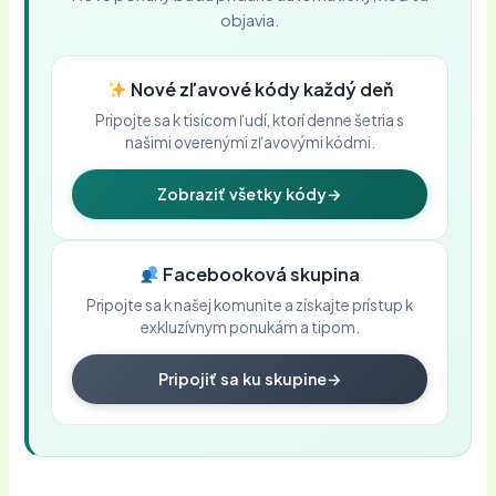
objavia.
Nové zľavové kódy každý deň
Pripojte sa k tisícom ľudí, ktorí denne šetria s
našimi overenými zľavovými kódmi.
Zobraziť všetky kódy
→
Facebooková skupina
Pripojte sa k našej komunite a získajte prístup k
exkluzívnym ponukám a tipom.
Pripojiť sa ku skupine
→