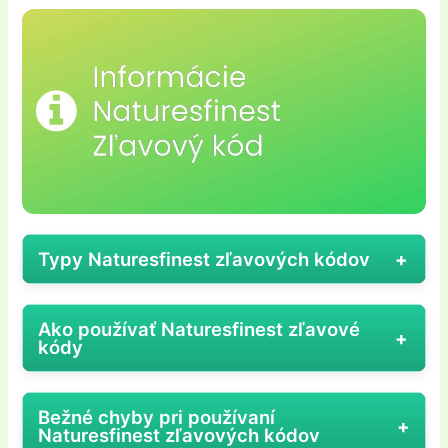
Typy Naturesfinest zľavových kódov
Keď hovoríme o
typoch Naturesfinest
Ako používať Naturesfinest zľavové
zľavových kódov
, je dobré si uvedomiť, že táto
kódy
značka, špecializovaná na prírodné doplnky
výživy a wellness produkty, cieli na zákazníkov,
Ak chcete využiť
Naturesfinest zľavový kód
a
Bežné chyby pri používaní
ktorí hľadajú kvalitu a zároveň chcú ušetriť.
ušetriť pri nákupe kvalitných prírodných
Naturesfinest zľavových kódov