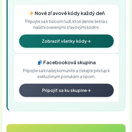
Nové zľavové kódy každý deň
Pripojte sa k tisícom ľudí, ktorí denne šetria s
našimi overenými zľavovými kódmi.
Zobraziť všetky kódy
→
Facebooková skupina
Pripojte sa k našej komunite a získajte prístup k
exkluzívnym ponukám a tipom.
Pripojiť sa ku skupine
→