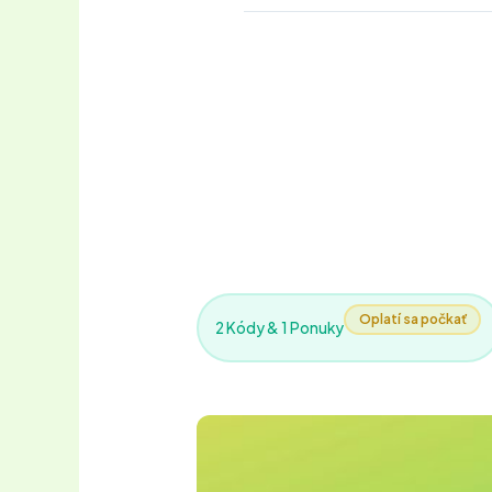
Oplatí sa počkať
2 Kódy & 1 Ponuky