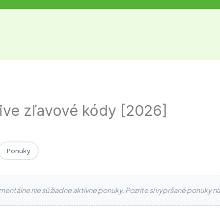
ive zľavové kódy [2026]
Ponuky
entálne nie sú žiadne aktívne ponuky. Pozrite si vypršané ponuky niž