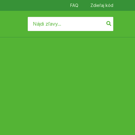
FAQ
Zdieľaj kód
Search
for: