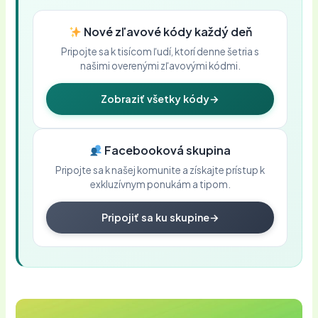
Nové zľavové kódy každý deň
Pripojte sa k tisícom ľudí, ktorí denne šetria s
našimi overenými zľavovými kódmi.
Zobraziť všetky kódy
→
Facebooková skupina
Pripojte sa k našej komunite a získajte prístup k
exkluzívnym ponukám a tipom.
Pripojiť sa ku skupine
→